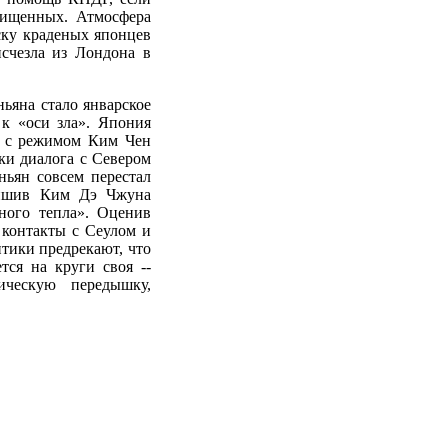
хищенных. Атмосфера
ску краденых японцев
исчезла из Лондона в
ьяна стало январское
к «оси зла». Япония
ра с режимом Ким Чен
ки диалога с Севером
ньян совсем перестал
лишив Ким Дэ Чжуна
ного тепла». Оценив
контакты с Сеулом и
птики предрекают, что
тся на круги своя --
ческую передышку,