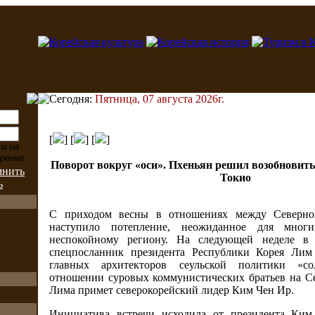
Сегодня:
Пятница, 07 августа 2026г.
[
] [
] [
]
Поворот вокруг «оси». Пхеньян решил возобновить
мнить
Токио
ь
С приходом весны в отношениях между Северн
наступило потепление, неожиданное для мног
неспокойному региону. На следующей неделе в 
спецпосланник президента Республики Корея Лим
главных архитекторов сеульской политики «с
отношении суровых коммунистических братьев на Се
Лима примет северокорейский лидер Ким Чен Ир.
Инициатива встречи исходила от президента Ким