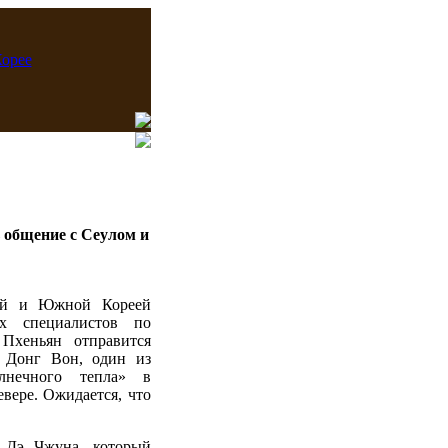
 общение с Сеулом и
ой и Южной Кореей
их специалистов по
Пхеньян отправится
 Донг Вон, один из
олнечного тепла» в
вере. Ожидается, что
 Дэ Чжуна, который