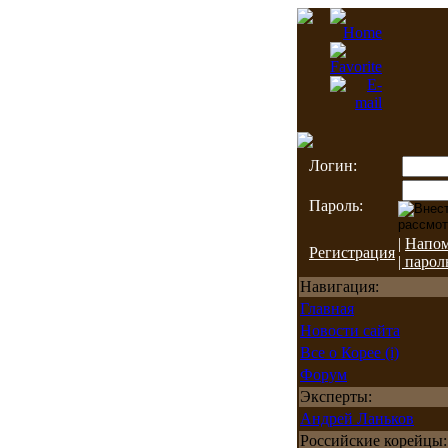
Логин:
Пароль:
|
Напо
Регистрация
| парол
Навигация:
Главная
Новости сайта
Все о Корее (i)
Форум
Эксперты:
Андрей Ланьков
Российские корейцы: