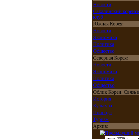
Новости
Сахалинский корейс
клуб
Южная Корея:
Новости
Экономика
Политика
Общество
Северная Корея:
Новости
Экономика
Политика
Общество
Облик Кореи. Связь в
История
Культура
Природа
Туризм
Архив: