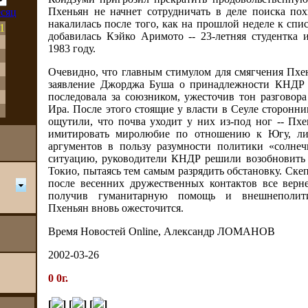
Пхеньян не начнет сотрудничать в деле поиска по
накалилась после того, как на прошлой неделе к спи
1
добавилась Кэйко Аримото -- 23-летняя студентка 
1983 году.
Очевидно, что главным стимулом для смягчения Пхен
заявление Джорджа Буша о принадлежности КНДР 
последовала за союзником, ужесточив тон разгово
Ира. После этого стоящие у власти в Сеуле сторонни
ощутили, что почва уходит у них из-под ног -- Пхе
имитировать миролюбие по отношению к Югу, 
аргументов в пользу разумности политики «солнеч
ситуацию, руководители КНДР решили возобновить 
Токио, пытаясь тем самым разрядить обстановку. Ске
после весенних дружественных контактов все верне
получив гуманитарную помощь и внешнеполити
Пхеньян вновь ожесточится.
Время Новостей Online, Александр ЛОМАНОВ
2002-03-26
0 0г.
[
] [
] [
]