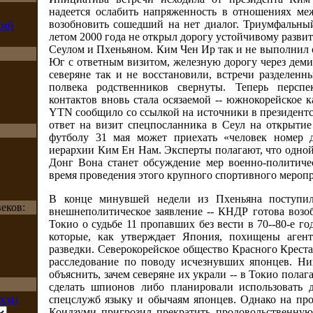
надеется ослабить напряженность в отношениях ме
возобновить сошедший на нет диалог. Триумфальны
кий
летом 2000 года не открыл дорогу устойчивому разв
Сеулом и Пхеньяном. Ким Чен Ир так и не выполнил 
Юг с ответным визитом, железную дорогу через дем
северяне так и не восстановили, встречи разделенн
полвека родственников свернуты. Теперь перспе
контактов вновь стала осязаемой -- южнокорейское к
YTN сообщило со ссылкой на источники в президентс
ответ на визит спецпосланника в Сеул на открыти
футболу 31 мая может приехать «человек номер д
иерархии Ким Ен Нам. Эксперты полагают, что одной
Донг Вона станет обсуждение мер военно-политиче
время проведения этого крупного спортивного меропр
В конце минувшей недели из Пхеньяна поступи
еков:
внешнеполитическое заявление -- КНДР готова возо
Токио о судьбе 11 пропавших без вести в 70--80-е г
которые, как утверждает Япония, похищены агент
разведки. Северокорейское общество Красного Крест
расследование по поводу исчезнувших японцев. Ни
объяснить, зачем северяне их украли -- в Токио полаг
сделать шпионов либо планировали использовать д
спецслужб языку и обычаям японцев. Однако на пр
Коидзуми пригрозил прекратить продовольственну