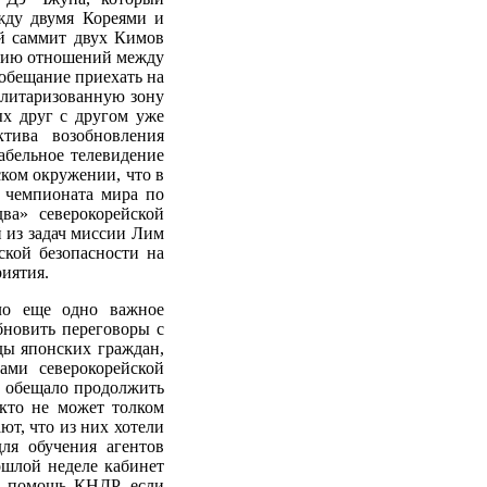
жду двумя Кореями и
й саммит двух Кимов
итию отношений между
обещание приехать на
илитаризованную зону
ых друг с другом уже
ктива возобновления
абельное телевидение
ком окружении, что в
е чемпионата мира по
ва» северокорейской
 из задач миссии Лим
ской безопасности на
иятия.
ло еще одно важное
бновить переговоры с
оды японских граждан,
ами северокорейской
а обещало продолжить
кто не может толком
ают, что из них хотели
ля обучения агентов
ошлой неделе кабинет
ю помощь КНДР, если