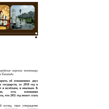
рейские морские пехотинцы
е Ёнпхёндо
орить об отношениях двух
х государств, то 2010 год в
л и нелёгким, и опасным. К
нию, есть основания
ть, что 2011 год может стать
й взгляд, такое утверждение