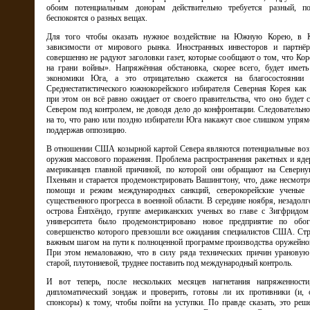
обоим потенциальным донорам действительно требуется разный, п
беспокоятся о разных вещах.
Для того чтобы оказать нужное воздействие на Южную Корею, в 
зависимости от мирового рынка. Иностранных инвесторов и партнё
совершенно не радуют заголовки газет, которые сообщают о том, что Ко
на грани войны». Напряжённая обстановка, скорее всего, будет иметь
экономики Юга, а это отрицательно скажется на благосостоянии 
Среднестатистического южнокорейского избирателя Северная Корея как 
при этом он всё равно ожидает от своего правительства, что оно будет
Севером под контролем, не доводя дело до конфронтации. Следовательно
на то, что рано или поздно избиратели Юга накажут свое слишком упрямо
поддержав оппозицию.
В отношении США козырной картой Севера являются потенциальные воз
оружия массового поражения. Проблема распространения ракетных и яде
американцев главной причиной, по которой они обращают на Северн
Пхеньян и старается продемонстрировать Вашингтону, что, даже несмотр
помощи и режим международных санкций, северокорейские ученые 
существенного прогресса в военной области. В середине ноября, незадолг
острова Ёнпхёндо, группе американских ученых во главе с Зигфридо
университета было продемонстрировано новое предприятие по обо
совершенство которого превзошли все ожидания специалистов США. Стро
важным шагом на пути к полноценной программе производства оружейно
При этом немаловажно, что в силу ряда технических причин урановую
старой, плутониевой, труднее поставить под международный контроль.
И вот теперь, после нескольких месяцев нагнетания напряженности
дипломатический зондаж и проверить, готовы ли их противники (и, 
спонсоры) к тому, чтобы пойти на уступки. По правде сказать, это ре