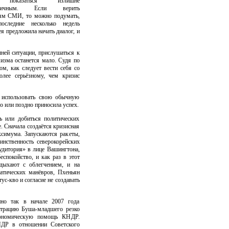
показаться излишне
истичным. Если верить
ям СМИ, то можно подумать,
следние несколько недель
я предложила начать диалог, и
шней ситуации, прислушаться к
мизма останется мало. Судя по
ом, как следует вести себя со
лее серьёзному, чем кризис
 использовать свою обычную
о или поздно приносила успех.
ь или добиться политических
. Сначала создаётся кризисная
ксимума. Запускаются ракеты,
инственность северокорейских
удитория» в лице Вашингтона,
спокойство, и как раз в этот
здыхают с облегчением, и на
атических манёвров, Пхеньян
ус-кво и согласие не создавать
но так в начале 2007 года
страцию Буша-младшего резко
кономическую помощь КНДР.
КНДР в отношении Советского