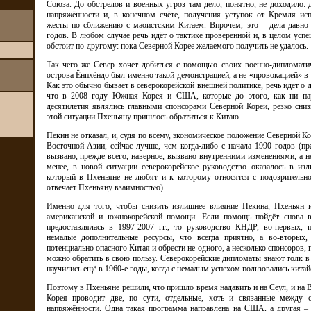
Союза. До обстрелов и военных угроз там дело, понятно, не доходило: 
напряжённости и, в конечном счёте, получения уступок от Кремля исп
жесты по сближению с маоистским Китаем. Впрочем, это – дела давно
годов. В любом случае речь идёт о тактике проверенной и, в целом успеш
обстоит по-другому: пока Северной Корее желаемого получить не удалось.
Так чего же Север хочет добиться с помощью своих военно-дипломатич
острова Ёнпхёндо был именно такой демонстрацией, а не «провокацией» 
Как это обычно бывает в северокорейской внешней политике, речь идет о д
что в 2008 году Южная Корея и США, которые до этого, как ни пар
десятилетия являлись главными спонсорами Северной Кореи, резко сни
этой ситуации Пхеньяну пришлось обратиться к Китаю.
Пекин не отказал, и, судя по всему, экономическое положение Северной Ко
Восточной Азии, сейчас лучше, чем когда-либо с начала 1990 годов (пр
вызвано, прежде всего, наверное, вызвано внутренними изменениями, а 
менее, в новой ситуации северокорейское руководство оказалось в из
который в Пхеньяне не любят и к которому относятся с подозрительно
отвечает Пхеньяну взаимностью).
Именно для того, чтобы снизить излишнее влияние Пекина, Пхеньян 
американской и южнокорейской помощи. Если помощь пойдёт снова в
предоставлялась в 1997-2007 гг., то руководство КНДР, во-первых, 
немалые дополнительные ресурсы, что всегда приятно, а во-вторых,
потенциально опасного Китая и обрести не одного, а несколько спонсоров
можно обратить в свою пользу. Северокорейские дипломаты знают толк в
научились ещё в 1960-е годы, когда с немалым успехом пользовались китай
Поэтому в Пхеньяне решили, что пришло время надавить и на Сеул, и на
Корея проводит две, по сути, отдельные, хоть и связанные между 
напряжённости. Одна такая программа направлена на США, а другая