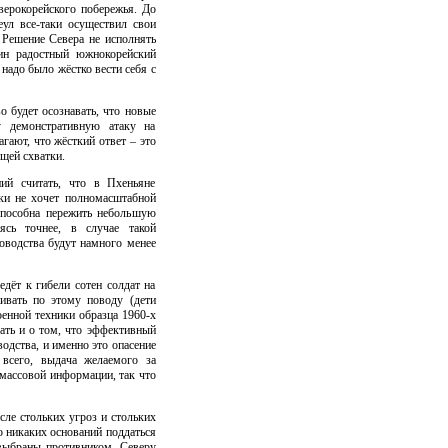
ерокорейского побережья. До
ул все-таки осуществил свои
 Решение Севера не исполнять
ин радостный южнокорейский
 надо было жёстко вести себя с
о будет осознавать, что новые
 демонстративную атаку на
гают, что жёсткий ответ – это
ящей схватки.
ний считать, что в Пхеньяне
ски не хочет полномасштабной
способна пережить небольшую
сь точнее, в случае такой
оводства будут намного менее
едёт к гибели сотен солдат на
ивать по этому поводу (дети
оенной техники образца 1960-х
шать и о том, что эффективный
водства, и именно это опасение
всего, выдача желаемого за
 массовой информации, так что
сле стольких угроз и стольких
о никаких оснований поддаться
 выбраны противником. Северу