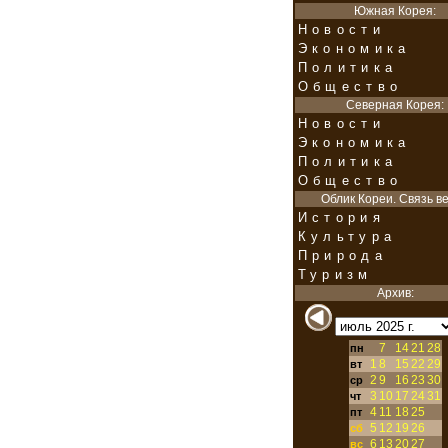
Южная Корея:
Новости
Экономика
Политика
Общество
Северная Корея:
Новости
Экономика
Политика
Общество
Облик Кореи. Связь ве
История
Культура
Природа
Туризм
Архив:
7
14
21
28
пн
1
8
15
22
29
вт
2
9
16
23
30
ср
3
10
17
24
31
чт
4
11
18
25
пт
5
12
19
26
сб
6
13
20
27
вс