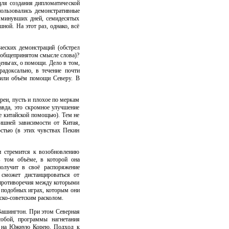
для создания дипломатической
ользовались демонстративные
 минувших дней, семидесятых
ной. На этот раз, однако, всё
еских демонстраций (обстрел
в общепринятом смысле слова)?
еньгах, о помощи. Дело в том,
адоксально, в течение почти
зили объём помощи Северу. В
реи, пусть и плохое по меркам
авда, это скромное улучшение
не китайской помощью). Тем не
лишней зависимости от Китая,
стью (в этих чувствах Пекин
и стремится к возобновлению
 том объёме, в которой она
получит в своё распоряжение
 сможет дистанцироваться от
, противоречия между которыми
 подобных играх, которым они
ско-советским расколом.
 Вашингтон. При этом Северная
собой, программы нагнетания
 – на Южную Корею. Подход к