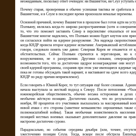
неожиданным, поскольку ответ очевиден: ни Вашингтон, ни Сеул уступать н
Почему старая, проверенная и обычно успешная тактика не сработала в 
Вашингтоне, и в Сеуле в последнее время произошли немалые перемены.
Основной причиной, почему Вашингтон в прошлом был готов идти на ус
Пхеньяну, являлась когда-то широко распространенная (хотя и совершен
то, что это поможет заставить Север в перспективе отказаться от в
Вашингтоне многие надеялись, что Пхеньян можно будет кнутом или прян
он согласился пойти на ядерное разоружение. Эта надежда скоропостижн
когда КНДР провела второе ядерное испытание. Американский истэблишме
говоря, следовало понять уже давно: Северная Корея не откажется от 
обстоятельствах. Сейчас Пхеньян стремится к переговорам, но к 
вооружениями, не о разоружении. Другими словами, северокорейс
возможности того, что за достаточно щедрое вознаграждение они могут 
своей ядерной программы, сохранив при этом уже имеющиеся ядерные з
пока не готовы обсуждать такой вариант, и настаивают на сдаче всего яде
КНДР по ряду причин неприемлемое).
Если говорить о Южной Корее, то тут ситуация ещё более сложная. Адми
начала выступала за жесткий подход к Северу. После потопления «Чхо
южнокорейская общественность, обычно весьма осторожная в делах 
необычно жёсткую позицию. Достаточно сказать, что по результатам о
ноября, 80 процентов его участников высказались за массированный вое
новой атаки с его стороны (заметное меньшинство опрошенных также с
полномасштабной войны). Такая необычная воинственность населени
позицией местных военных оказывает дополнительное давление на прави
настроено достаточно сурово.
Парадоксально, но события середины декабря (или, точнее, отсутст
ужесточению позиции Сеула. Тогда, вскоре после обстрела Ёнпхёнд