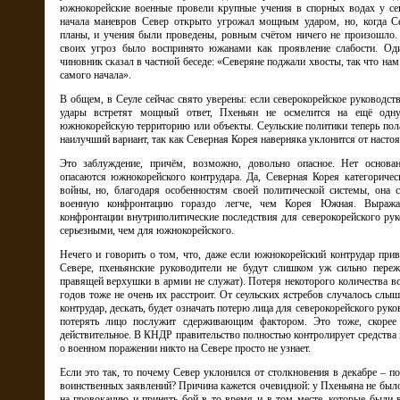
южнокорейские военные провели крупные учения в спорных водах у сев
начала маневров Север открыто угрожал мощным ударом, но, когда Се
планы, и учения были проведены, ровным счётом ничего не произошло.
своих угроз было воспринято южанами как проявление слабости. Од
чиновник сказал в частной беседе: «Северяне поджали хвосты, так что нам
самого начала».
В общем, в Сеуле сейчас свято уверены: если северокорейское руководств
удары встретят мощный ответ, Пхеньян не осмелится на ещё одну
южнокорейскую территорию или объекты. Сеульские политики теперь пола
наилучший вариант, так как Северная Корея наверняка уклонится от насто
Это заблуждение, причём, возможно, довольно опасное. Нет основа
опасаются южнокорейского контрудара. Да, Северная Корея категориче
войны, но, благодаря особенностям своей политической системы, она 
военную конфронтацию гораздо легче, чем Корея Южная. Выражая
конфронтации внутриполитические последствия для северокорейского рук
серьезными, чем для южнокорейского.
Нечего и говорить о том, что, даже если южнокорейский контрудар прив
Севере, пхеньянские руководители не будут слишком уж сильно переж
правящей верхушки в армии не служат). Потеря некоторого количества в
годов тоже не очень их расстроит. От сеульских ястребов случалось слы
контрудар, дескать, будет означать потерю лица для северокорейского руко
потерять лицо послужит сдерживающим фактором. Это тоже, скорее 
действительное. В КНДР правительство полностью контролирует средства
о военном поражении никто на Севере просто не узнает.
Если это так, то почему Север уклонился от столкновения в декабре – по
воинственных заявлений? Причина кажется очевидной: у Пхеньяна не был
на провокацию и принять бой в то время и в том месте, которые были