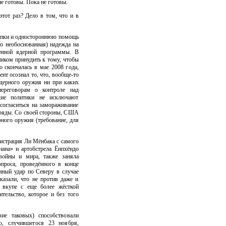
е готовы. Пока не готовы.
этот раз? Дело в том, что и в
тупки и одностороннюю помощь
но необоснованная) надежда на
оенной ядерной программы. В
иком принудить к тому, чтобы
о скончалась в мае 2008 года,
нт осознал то, что, вообще-то
ядерного оружия ни при каких
переговорам о контроле над
кие политики не исключают
согласиться на замораживание
аряды. Со своей стороны, США
рного оружия (требование, для
нистрация Ли Мёнбака с самого
нана» и артобстрела Ёнпхёндо
войны и мира, также заняла
проса, проведённого в конце
нный удар по Северу в случае
казали, что не против даже и
я вкупе с еще более жёсткой
тельство, которое и без того
вие таковых) способствовали
о, случившегося 23 ноября,