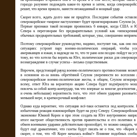
гораздо разумнее подождать какое-то время и затем, когда северокорей
решит, что время пришло, нанести неожиданный и мощный удар.
Скорее всего, ждать долго нам не придётся. Последние события оставл
северокорейское «мирное наступление» будет проигнорировано Сеулом (и,
Первые признаки такой позиции проявились 6 января, когда США и 
Севера к переговорам без предварительных условий как «неискренн
обычных предварительных требований, которые, увы, совершенно неприем
Поэтому северокорейское руководство, видимо, поступит так, как оно п
ситуациях: устроит пару военно-политических операций, чтобы у
американцев и южан, в надежде на то, что те рано или поздно пойдут на ус
тому, во что хотели бы верить на Юге, политические риски для северокоре
вознаграждение в случае успеха – весьма существенным.
Впрочем, предстоящий раунд военно-политического противостояния может
в основном из-за вновь обретённой Сеулом уверенности во всесилии
северокорейские военно-политические жесты, в общем, Сеулом игнориров
всему, ответ Юга на вероятную акцию Севера будет подчёркнуто мо
повлечь за собой контр-контрудар, так что впервые за многие десятилетия
и очень небольшая) вероятность того, что этот обмен ударами разовьет
меньшей мере, в краткосрочный конфликт.
Однако куда вероятнее, что ситуация всё-таки останется под контролем. К
избыточная реакция южнокорейцев будет на руку Северу. Северокорейские
экономике Южной Кореи и при этом создать на Юге внутреннюю напряж
итоге настроит общественность против правительства и его политики 
обмен военными ударами действительно произойдет, то можно ожидать, ч
будут ещё драматичнее, что газеты будут писать не о том, что «Корея 
скорее, о том, что «В Корее началась война!» Влияние подобных сооб