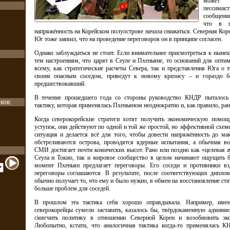
может 
пессим
сообщени
что в по
напряжённость на Корейском полуострове начала снижаться. Северная Коре
Юг тоже заявил, что на проведение переговоров он в принципе согласен.
Однако заблуждаться не стоит. Если внимательнее присмотреться к ныне
тем настроениям, что царят в Сеуле и Пхеньяне, то оснований для опти
всему, как стратегические расчеты Севера, так и представления Юга о т
своим опасным соседом, приведут к новому кризису – и гораздо бо
предшествовавший.
В течение прошедшего года со стороны руководство КНДР пыталось
ков:
тактику, которая применялась Пхеньяном неоднократно и, как правило, ран
Когда северокорейские стратеги хотят получить экономическую помощ
уступок, они действуют по одной и той же простой, но эффективной схеме
ситуация и делается всё для того, чтобы довести напряжённость до ма
обстреливаются острова, проводятся ядерные испытания, а обычная во
СМИ достигает почти комических высот. Рано или поздно как «целевая а
Сеула и Токио, так и мировое сообщество в целом начинают ощущать бе
момент Пхеньян предлагает переговоры. Его соседи и противники в
переговоры соглашаются. В результате, после соответствующих диплом
обычно получает то, что ему и было нужно, в обмен на восстановление стат
больше проблем для соседей.
В прошлом эта тактика себя хорошо оправдывала. Например, имен
северокорейцы сумели заставить, казалось бы, твёрдокаменную админи
смягчить политику в отношении Северной Кореи и возобновить э
Любопытно, кстати, что аналогичная тактика когда-то применялась 