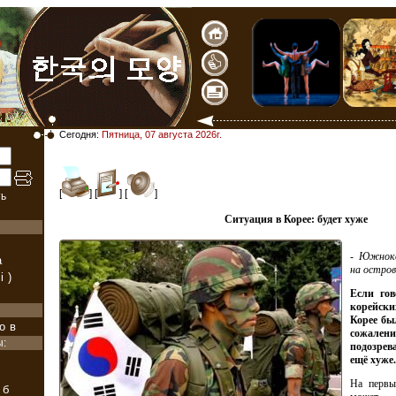
Сегодня:
Пятница, 07 августа 2026г.
[
] [
] [
]
ь
Ситуация в Корее: будет хуже
- Южноко
а
на остров
i)
Если гов
корейски
Корее бы
ов
сожале
ы:
подозрева
ещё хуже.
На первы
уб