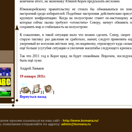
конечном итоге, на экономику Южной Кореи предсказать несложно.
Южнокорейскому правительству не стоило бы обманываться по пов
настроений среди избирателей. Подобные настроения действительно прису
крупную конфронтацию. Когда на полуострове станет по-настоящему ж
которые сейчас пылко требуют «отомстить» Северу, начнут обвинять п
сохранить мир и стабильность на полуострове.
К сожалению, в такой ситуации мало что можно сделать. Север, скорее 
старую тактику: раз давление не сработало, значит, следует применить ещ
уверенный во всесилии жёстких мер, по-видимому, отреагирует куда сильне
ещё больше усугубив ситуацию и увеличив масштабы следующего кризиса
Так что 2011 год в Корее вряд ли будет спокойным. Впрочем, последующ
быть ещё хуже.
Андрей Ланьков
19 января 2011г.
[
] [
] [
]
Вернуться назад
алов просим ссылаться на наш сайт -
http://www.koreana.ru/
, пожелания отправляйте по адресу:
admin@koreana.ru