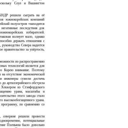
оскольку Сеул и Вашингтон
КНДР решили сыграть на её
ров южнокорейских компаний
рейский полуостров «находится
 негативные последствия для
южнокорейских избирателей.
таковая волнует мало, однако
 способно держать отношения с
, руководство Севера надеется
е правительство за упёртость,
можности по распространению
рных технологий является для
ую Корею внимание. Поэтому
я на отсутствие экономической
и инженеры сумели достичь
о до артиллерийского обстрела
м Хеккером из Стэнфордского
гащению урана, масштабы и
ительство этого завода стало
го высокообогащенного урана.
 программу, по сравнению со
, северяне решили провести
одновременно, потенциальные
шение Пхеньяна было довольно