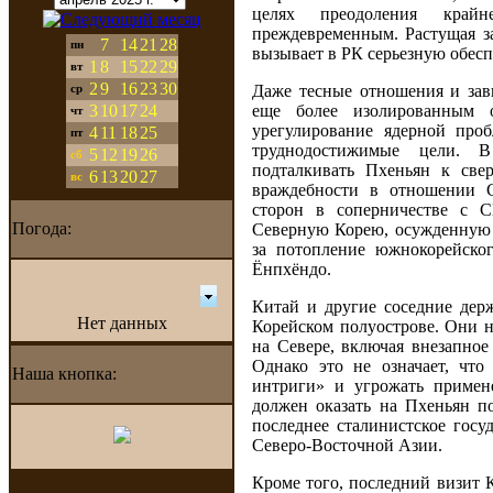
целях преодоления край
преждевременным. Растущая з
7
14
21
28
пн
вызывает в РК серьезную обесп
1
8
15
22
29
вт
2
9
16
23
30
Даже тесные отношения и зав
ср
3
10
17
24
еще более изолированным о
чт
урегулирование ядерной пр
4
11
18
25
пт
труднодостижимые цели. 
5
12
19
26
сб
подталкивать Пхеньян к св
6
13
20
27
вс
враждебности в отношении С
сторон в соперничестве с С
Погода:
Северную Корею, осужденную
за потопление южнокорейског
Ёнпхёндо.
Китай и другие соседние дер
Нет данных
Корейском полуострове. Они н
на Севере, включая внезапно
Однако это не означает, чт
Наша кнопка:
интриги» и угрожать примен
должен оказать на Пхеньян п
последнее сталинистское госу
Северо-Восточной Азии.
Кроме того, последний визит 