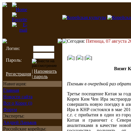
Сегодня:
Пятница, 07 августа 2
Логин:
[
] [
] [
]
Пароль:
Визит К
|
Напомнить
Регистрация
| пароль
Навигация:
Пхеньян в очередной раз обрат
Главная
Третье посещение Китая за го
Новости сайта
Кореи Ким Чен Ира экстраорд
Все о Корее (i)
совершить новую поездку в аз
Форум
Ира в КНР состоялся в мае 201
с.г. с прибытия в один из гор
Эксперты:
Китая и граничит с Северно
Андрей Ланьков
аналитиками в качестве ново
Российские корейцы:
государства получить от