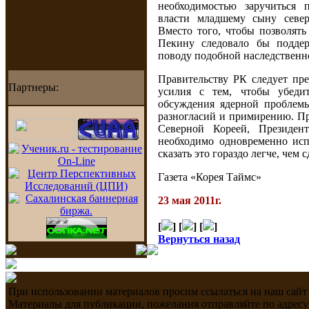
необходимостью заручиться 
власти младшему сыну север
Вместо того, чтобы позволять
Пекину следовало бы поддер
поводу подобной наследственно
Правительству РК следует пр
Партнеры:
усилия с тем, чтобы убедит
обсуждения ядерной проблем
разногласий и примирению. П
Северной Кореей, Президе
необходимо одновременно испо
сказать это гораздо легче, чем с
Газета «Корея Таймс»
23 мая 2011г.
[
] [
] [
]
Вернуться назад
При использовании материалов просим ссылаться на наш сайт
Материалы для публикации, пожелания отправляйте по адресу