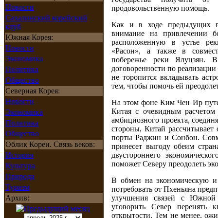
Новости
продовольственную помощь.
Сахалинский корейский
Как и в ходе предыдущих в
клуб
внимание на привлечении б
Южная Корея:
расположенную в устье рек
Новости
«Расон», а также в совмес
Экономика
побережье реки Ялуцзян. 
договоренности по реализации
Политика
не торопится вкладывать аст
Общество
тем, чтобы помочь ей преодоле
Северная Корея:
Новости
На этом фоне Ким Чен Ир пут
Китая с очевидным расчетом
Экономика
амбициозного проекта, соедин
Политика
стороны, Китай рассчитывает 
Общество
порты Раджин и Сонбон. Совм
Облик Кореи. Связь веков:
принесет выгоду обеим страна
История
двустороннего экономическог
поможет Северу преодолеть эк
Культура
Природа
В обмен на экономическую и
Туризм
потребовать от Пхеньяна пред
Архив:
улучшения связей с Южной 
уговорить Север перенять 
открытости. Тем не менее, ожи