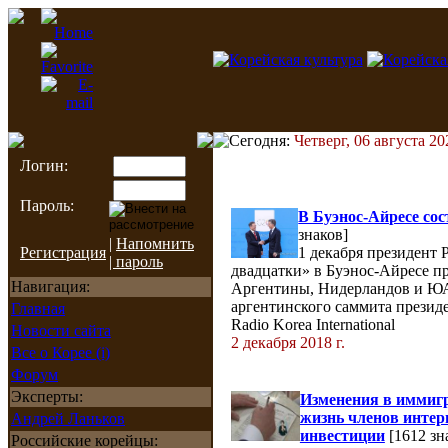
Сегодня:
Четверг, 06 августа 20
Логин:
Пароль:
В Буэнос-Айресе со
знаков]
|
Напомнить
Регистрация
1 декабря президент
| пароль
двадцатки» в Буэнос-Айресе пр
Навигация:
Аргентины, Нидерландов и ЮАР
аргентинского саммита презид
Главная
Radio Korea International
Новости сайта
2 декабря 2018 г.
Все о Корее (i)
Форум
Эксперты:
Изменения в иммигр
жизнь членов интер
Андрей Ланьков
инвестиции
[1612 зн
Российские корейцы: