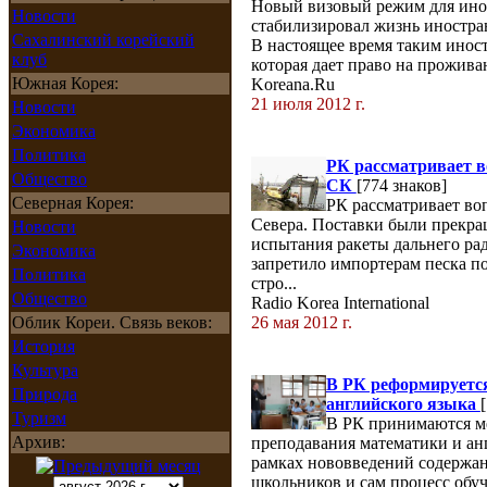
Новый визовый режим для ино
Новости
стабилизировал жизнь иностра
Сахалинский корейский
В настоящее время таким иност
клуб
которая дает право на проживан
Южная Корея:
Koreana.Ru
21 июля 2012 г.
Новости
Экономика
Политика
РК рассматривает в
Общество
СК
[774 знаков]
Северная Корея:
РК рассматривает во
Севера. Поставки были прекра
Новости
испытания ракеты дальнего рад
Экономика
запретило импортерам песка п
Политика
стро...
Общество
Radio Korea International
Облик Кореи. Связь веков:
26 мая 2012 г.
История
Культура
В РК реформируется
Природа
английского языка
Туризм
В РК принимаются м
Архив:
преподавания математики и анг
рамках нововведений содержан
школьников и сам процесс обуч