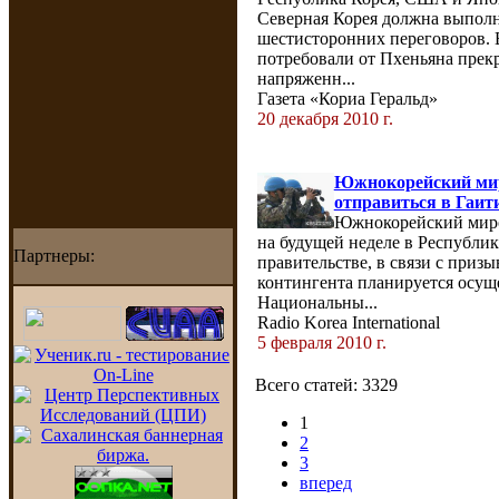
Северная Корея должна выполн
шестисторонних переговоров. В
потребовали от Пхеньяна прек
напряженн...
Газета «Кориа Геральд»
20 декабря 2010 г.
Южнокорейский мир
отправиться в Гаит
Южнокорейский миро
на будущей неделе в Республи
Партнеры:
правительстве, в связи с при
контингента планируется осущ
Национальны...
Radio Korea International
5 февраля 2010 г.
Всего статей: 3329
1
2
3
вперед