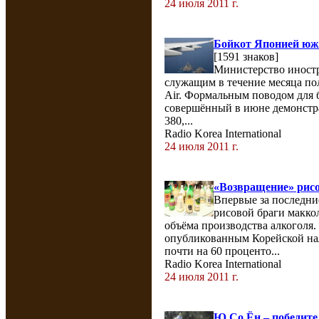
24 июля 2011 г.
Бойкот Японией юж
[1591 знаков]
Министерство иност
служащим в течение месяца по
Air. Формальным поводом для б
совершённый в июне демонстра
380,...
Radio Korea International
24 июля 2011 г.
«Возвращение» рис
Впервые за последни
рисовой браги макко
объёма производства алкоголя.
опубликованным Корейской на
почти на 60 проценто...
Radio Korea International
24 июля 2011 г.
Ю Со Ён – победит