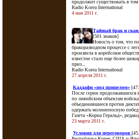
продолжит существовать в том 
Radio Korea International
4 мая 2011 г.
Тайный брак и скан
[501 знаков]
Новость о том, что п
бракоразводном процессе с ле
произвела в корейсокм общест
известие стало еще более шок
приз...
Radio Korea International
27 апреля 2011 г.
Каддафи «под прицелом»
[47
После серии продолжавшихся в
по ливийским объектам войска
объединившиеся против диктат
одержать молниеносную победу,
Газета «Кориа Геральд», редак
23 марта 2011 г.
Условия для переговоров
[45
Республика Корея, США и Япо