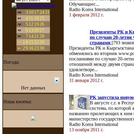
Обучающиес...
Radio Korea International
3
10
17
24
31
пн
1 февраля 2012 г.
4
11
18
25
вт
5
12
19
26
ср
6
13
20
27
чт
Президенты РК и К
7
14
21
28
пт
по случаю 20-летия
1
8
15
22
29
странами
[793 знако
сб
2
9
16
23
30
Президенты РК и Кыргызстана 
вс
обменялись во вторник www.po
посланиями по случаю 20-лети
Погода:
отношений между двумя стран
удовлетворе...
Radio Korea International
31 января 2012 г.
Нет данных
РК запустила новую
Наша кнопка:
В августе с.г. в Респ
система, по которой 
названию прилегающих к ним г
министерство государственного
Radio Korea International
13 ноября 2011 г.