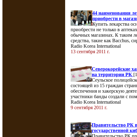
44 наименования ле
приобрести в магаз
Купить лекарства о
приобрести не только в аптеках. 
обычных магазинах. К таким л
средства, такие как Bacchus, с
Radio Korea International
13 сентября 2011 г.
Северокорейские х
на территории РК
[
Сеульское полицейск
состоящей из 15 граждан стран
обеспечения и хакерскую деят
участники банды создали с пом
Radio Korea International
9 сентября 2011 г.
Правительство РК 
государственной ки
Правительство РК пр