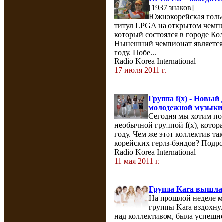
[1937 знаков]
Южнокорейская голь
титул LPGA на открытом чемп
который состоялся в городе Ко
Нынешний чемпионат является
году. Побе...
Radio Korea International
17 июля 2011 г.
Группа f(x) - Новый
молодежной музык
Сегодня мы хотим по
необычной группой f(x), котор
году. Чем же этот коллектив т
корейских герлз-бэндов? Подроб
Radio Korea International
11 мая 2011 г.
Группа Kara вышла 
На прошлой неделе 
группы Kara вздохнул
над коллективом, была успешно