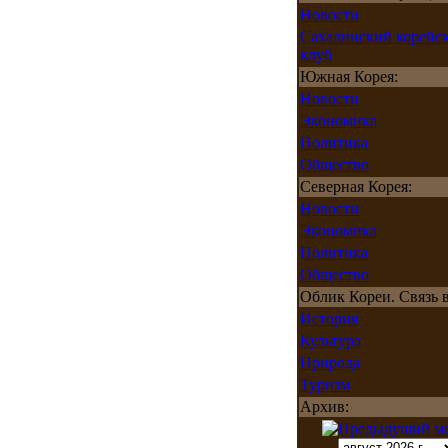
Новости
Сахалинский корейс
клуб
Южная Корея:
Новости
Экономика
Политика
Общество
Северная Корея:
Новости
Экономика
Политика
Общество
Облик Кореи. Связь в
История
Культура
Природа
Туризм
Архив: