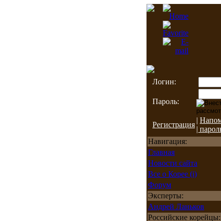
Логин:
Пароль:
|
Напо
Регистрация
| парол
Навигация:
Главная
Новости сайта
Все о Корее (i)
Форум
Эксперты:
Андрей Ланьков
Российские корейцы: